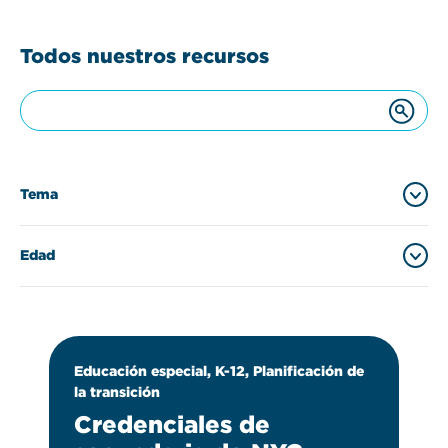
Todos nuestros recursos
Tema
Edad
K-12
(13)
Educación especial
(10)
0-3
(2)
Educación especial, K-12, Planificación de
Apoyo familiar
(2)
14-21
(10)
la transición
Credenciales de
Planificación de la transición
(2)
22-26
(1)