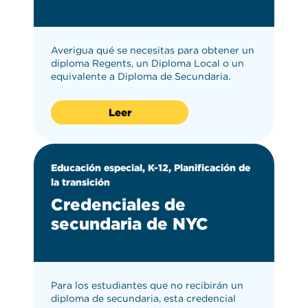
Primera Infancia
(5)
3-5
(14)
Averigua qué se necesitas para obtener un
See 5 more
diploma Regents, un Diploma Local o un
equivalente a Diploma de Secundaria.
5-13
(26)
Leer
Educación especial, K-12, Planificación de
la transición
Credenciales de
secundaria de NYC
Para los estudiantes que no recibirán un
diploma de secundaria, esta credencial