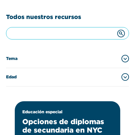
Todos nuestros recursos
Tema
Edad
Educación especial
(39)
K-12
(10)
0-3
(6)
Educación especial
Apoyo familiar
(8)
14-21
(30)
Opciones de diplomas
de secundaria en NYC
Representación
(6)
22-26
(5)