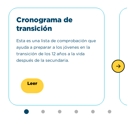
Cronograma de
L
transición
d
s
Esta es una lista de comprobación que
p
ayuda a preparar a los jóvenes en la
transición de los 12 años a la vida
Co
después de la secundaria.
qu
di
es
Leer