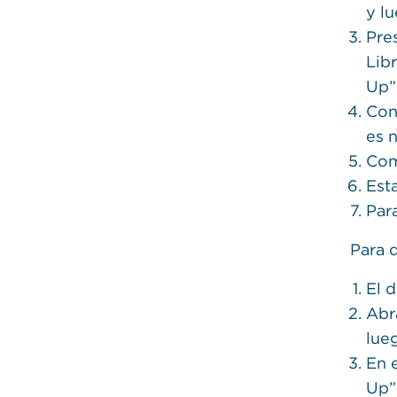
y l
Pre
Libr
Up”
Con
es 
Com
Est
Par
Para 
El 
Abr
lue
En 
Up”