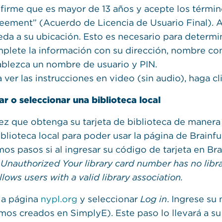
firme que es mayor de 13 años y acepte los térmi
eement” (Acuerdo de Licencia de Usuario Final). 
eda a su ubicación. Esto es necesario para determin
plete la información con su dirección, nombre com
ablezca un nombre de usuario y PIN.
 ver las instrucciones en video (sin audio), haga c
ar o seleccionar una biblioteca local
ez que obtenga su tarjeta de biblioteca de manera 
iblioteca local para poder usar la página de Brainf
os pasos si al ingresar su código de tarjeta en Bra
:
Unauthorized Your library card number has no librar
llows users with a valid library association.
 la página
nypl.org
y seleccionar
Log in
. Ingrese su
mos creados en SimplyE). Este paso lo llevará a su