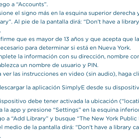
uego a “Accounts”.
sione el signo más en la esquina superior derecha
ary”. Al pie de la pantalla dirá: “Don’t have a libr
.
firme que es mayor de 13 años y que acepta que la
necesario para determinar si está en Nueva York.
plete la información con su dirección, nombre com
ablezca un nombre de usuario y PIN.
a ver las instrucciones en video (sin audio), haga c
descargar la aplicación SimplyE desde su dispositi
dispositivo debe tener activada la ubicación (“locat
a la app y presione “Settings” en la esquina inferi
go a “Add Library” y busque “The New York Public 
el medio de la pantalla dirá: “Don’t have a library 
.