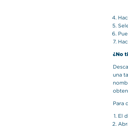
Hac
Sel
Pue
Hac
¿No t
Desca
una t
nombr
obten
Para 
El 
Abra