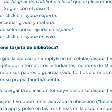
de
Asignar una biblioteca local
que explicaremos
Seguir con el paso 4.
er click en
ayuda experta
.
eccionar grado y materia.
de seleccionar
ayuda en español
.
er click en
ayuda en vivo
.
iene tarjeta de biblioteca?
rgue la aplicación SimplyE en un celular/dispositi
arjeta por internet. Los estudiantes menores de 13 
e de sus padres o guardián/adulto. Los alumnos 
er su propia tarjeta/cuenta.
descargar la aplicación SimplyE desde su dispositi
dispositivo debe tener activada la ubicación (“locat
 la app y pulse en las tres líneas en la esquina sup