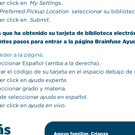
er click en
My Settings
.
Preferred Pickup Location
seleccionar su bibliotec
er click en
Submit
.
 que ha obtenido su tarjeta de biblioteca electró
entes pasos para entrar a la página Brainfuse Ay
eder a la página
.
eccionar Español (arriba a la derecha).
rar el código de su tarjeta en el espacio debajo de
er click en
ayuda experta
.
eccionar grado y materia.
de seleccionar
ayuda en español
.
er click en
ayuda en vivo
.
ás
Apoyo familiar, Crianza