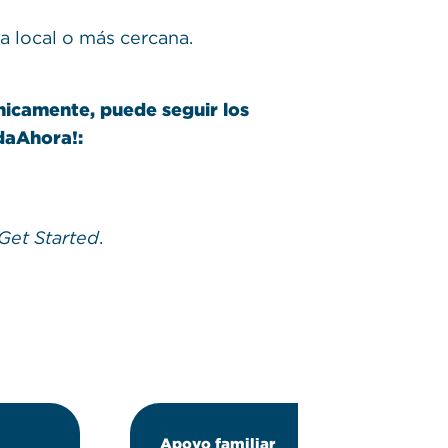
a local o más cercana.
nicamente, puede seguir los
udaAhora!:
Get Started
.
Apoyo familiar