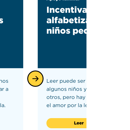
Incentivando la
s
alfabetización en
niños pequeños
unos
Leer puede ser divertido para
ar a
algunos niños y abrumador para
otros, pero hay formas de cultiv
la.
el amor por la lectura.
Leer