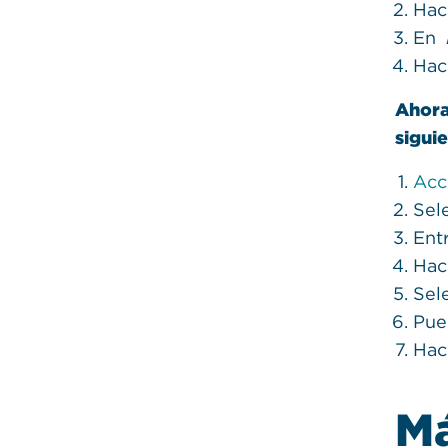
Hac
En
Hac
Ahora
sigui
Acc
Sel
Ent
Hac
Sel
Pue
Hac
M
Crianza, Representación