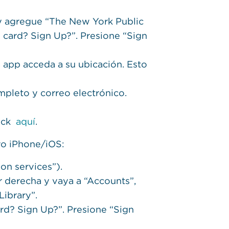
 y agregue “The New York Public
ary card? Sign Up?”. Presione “Sign
 app acceda a su ubicación. Esto
pleto y correo electrónico.
lick
aquí
.
vo iPhone/iOS:
ion services”).
or derecha y vaya a “Accounts”,
Library”.
card? Sign Up?”. Presione “Sign