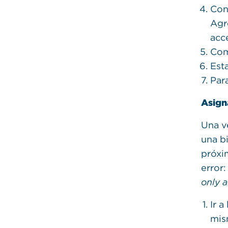
Con
Agr
acc
Com
Est
Para
Asign
Una v
una b
próxim
error
only a
Ir a
mis