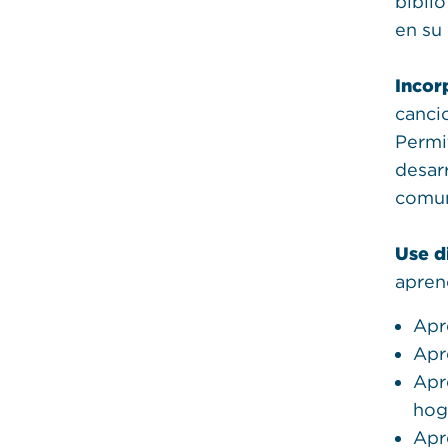
bibli
en su 
Incor
canci
Permi
desarr
comun
Use d
apren
Apr
Apr
Apre
hog
Apr