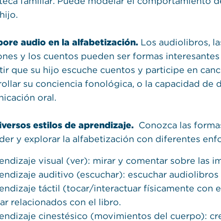
oteca familiar. Puede modelar el comportamiento de
hijo.
pore audio en la alfabetización.
Los audiolibros, la
ones y los cuentos pueden ser formas interesantes
tir que su hijo escuche cuentos y participe en canc
ollar su conciencia fonológica, o la capacidad de d
icación oral.
iversos estilos de aprendizaje.
Conozca las formas 
der y explorar la alfabetización con diferentes en
endizaje visual (ver): mirar y comentar sobre las i
endizaje auditivo (escuchar): escuchar audiolibros
ndizaje táctil (tocar/interactuar físicamente con el
ar relacionados con el libro.
endizaje cinestésico (movimientos del cuerpo): c