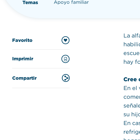
Apoyo familiar
Temas
La alf
Favorito
habil
escue
Imprimir
hay fo
Compartir
Cree 
En el
comen
señale
su hij
En ca
refrig