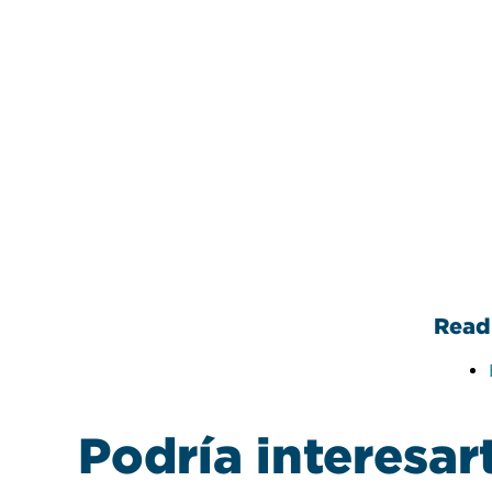
diantes de
a través del juego y que pu
sas
ayudar a moldear y a desarro
habilidades tempranas.
Leer
Read 
Podría interesar