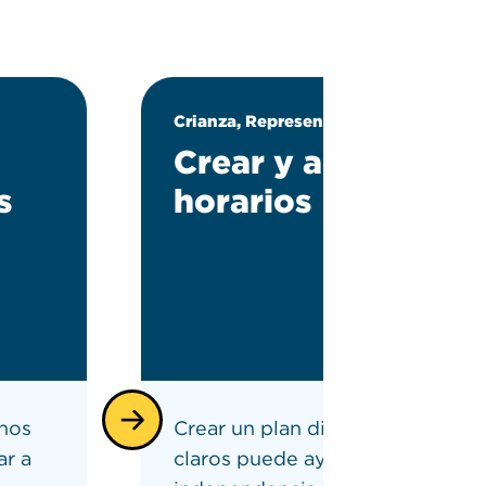
Crianza, Representación
Crear y aplicar
s
horarios
unos
Crear un plan diario con plazos
ar a
claros puede ayudar a aumentar 