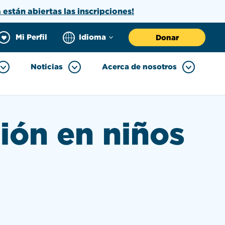
a están abiertas las inscripciones!
Mi Perfil
Idioma
Donar
Noticias
Acerca de nosotros
ción en niños