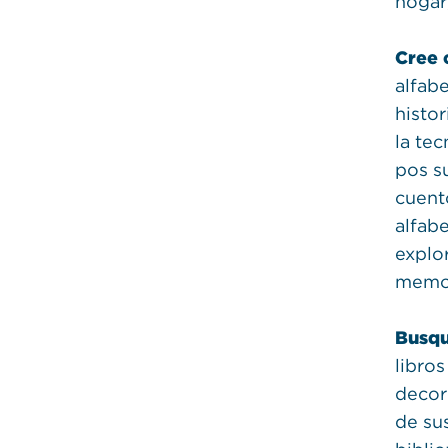
hogar,
Cree 
alfab
histo
la te
pos su
cuent
alfabe
explo
memor
Busqu
libros
decor
de sus