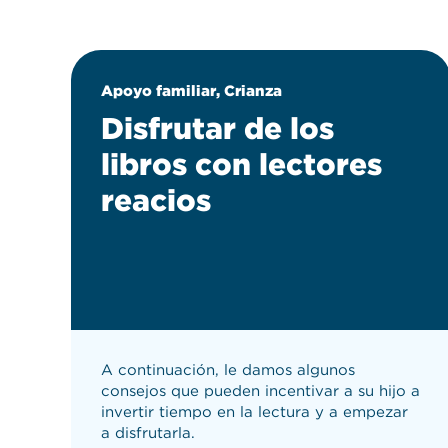
Apoyo familiar, Crianza
Disfrutar de los
libros con lectores
reacios
A continuación, le damos algunos
consejos que pueden incentivar a su hijo a
invertir tiempo en la lectura y a empezar
a disfrutarla.