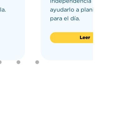
independencia de su hijo y
la.
ayudarlo a planificar y preparar
para el día.
Leer