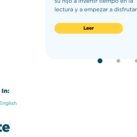
eden
su hijo a invertir tiempo en la
llar
lectura y a empezar a disfrutar
Leer
In:
English
te