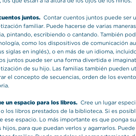
 los que están a la altura de los ojos de los niños.
cuentos juntos.
Contar cuentos juntos puede ser u
etización familiar. Puede hacerse de varias manera
ria, pintando, escribiendo o cantando. También p
cnología, como los dispositivos de comunicación au
s siglas en inglés), o en más de un idioma, incluid
os juntos puede ser una forma divertida e imaginati
tización de su hijo. Las familias también pueden ut
rar el concepto de secuencias, orden de los eventos
ia.
e un espacio para los libros.
Cree un lugar especia
 o los libros prestados de la biblioteca. Si es posibl
e ese espacio. Lo más importante es que ponga sus l
 hijos, para que puedan verlos y agarrarlos. Puede 