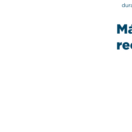
dur
M
ecial
Apoyo familiar, Recreación
re
se
La importancia 
jugar con su hijo
orías
 la NYPL
Conozca algunas áreas clave
o de
desarrollo que se pueden re