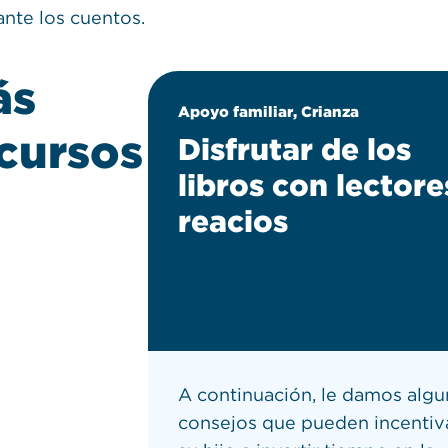
ante los cuentos.
ás
Apoyo familiar, Crianza
cursos
de
Disfrutar de los
libros con lectore
reacios
 del
A continuación, le damos alg
spaldar
consejos que pueden incentiv