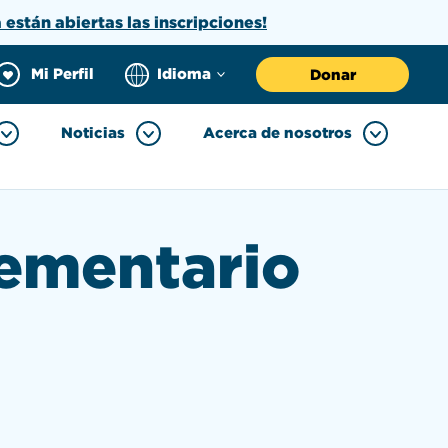
a están abiertas las inscripciones!
Mi Perfil
Idioma
Donar
Noticias
Acerca de nosotros
lementario