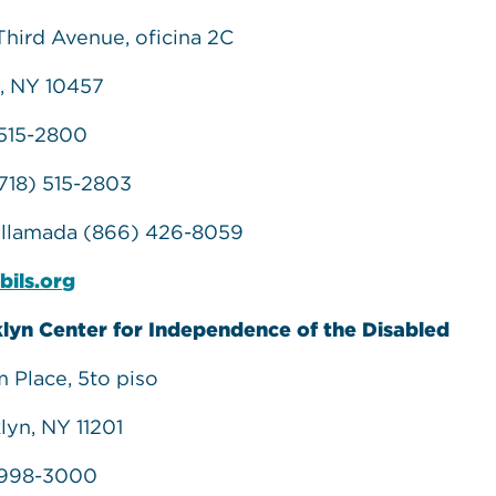
Third Avenue, oficina 2C
, NY 10457
 515-2800
718) 515-2803
llamada (866) 426-8059
ils.org
lyn Center for Independence of the Disabled
m Place, 5to piso
lyn, NY 11201
 998-3000