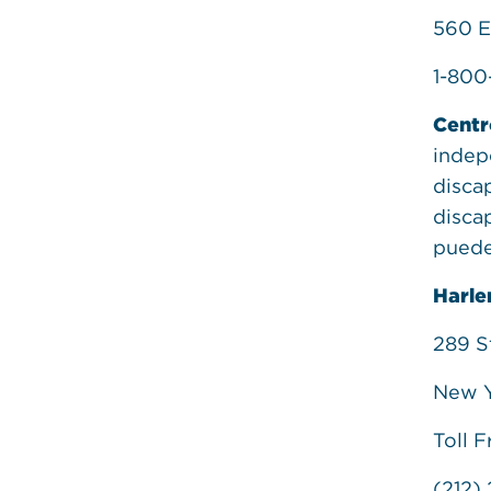
560 E
1-800
Centr
indep
disca
disca
puede
Harle
289 S
New Y
Toll 
(212)