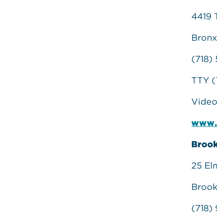
4419 
Bronx
(718)
TTY (
Video
www.b
Brook
25 El
Brook
(718)