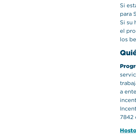
Si es
para 
Si su
el pr
los b
Quié
Progr
servi
traba
a ent
incen
Incen
7842 
Host