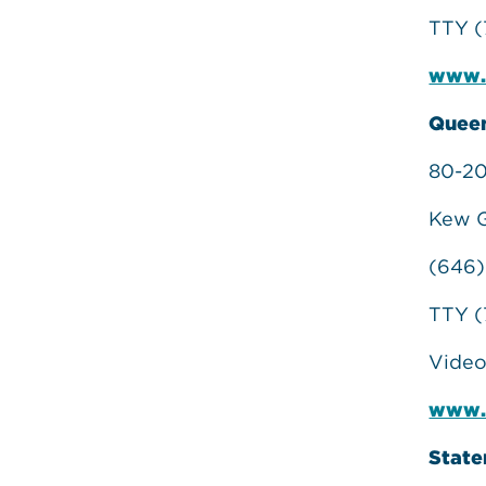
TTY (
www.
Queen
80-20
Kew G
(646)
TTY (
Video
www.
State