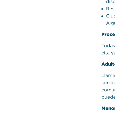
dis
Res
Ciu
Alg
Proce
Todas
cita 
Adult
Llame
sordo
comun
puede
Menor