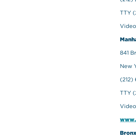
TTY (
Video
Manha
841 B
New Y
(212)
TTY (
Video
www.
Bronx