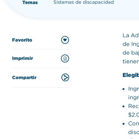
Sistemas de discapacidad
Temas
La Ad
Favorito
de In
de ba
Imprimir
tiene
Elegi
Compartir
Ingr
ingr
Rec
$2.
Con
dis