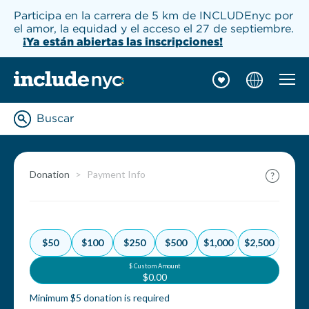
Participa en la carrera de 5 km de INCLUDEnyc por
el amor, la equidad y el acceso el 27 de septiembre.
¡Ya están abiertas las inscripciones!
Naveg
INCLUDEnyc inicio
Buscar
Enter keywords to searc