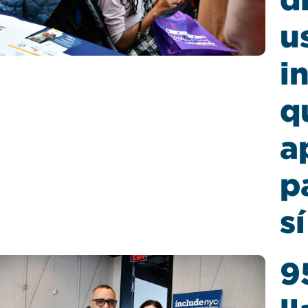
u
i
q
a
p
s
9