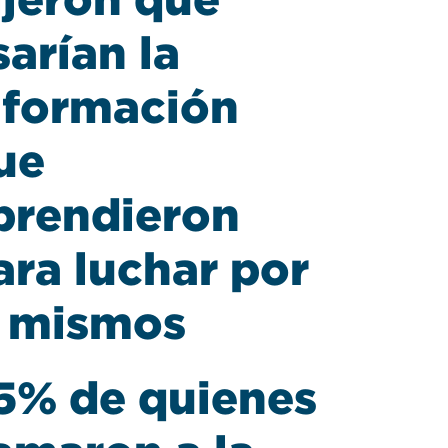
sarían la
nformación
ue
prendieron
ara luchar por
í mismos
5% de quienes