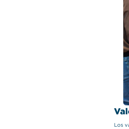
Val
Los v