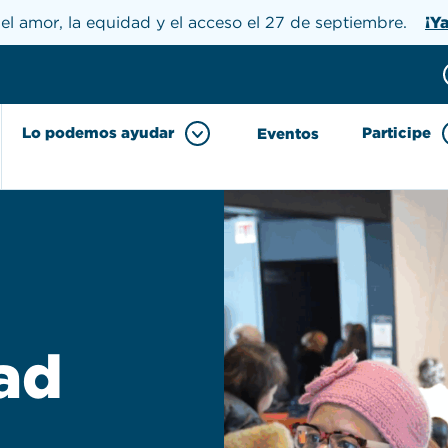
el amor, la equidad y el acceso el 27 de septiembre.
¡Y
Donar
h the site
Lo podemos ayudar
Participe
Eventos
ad