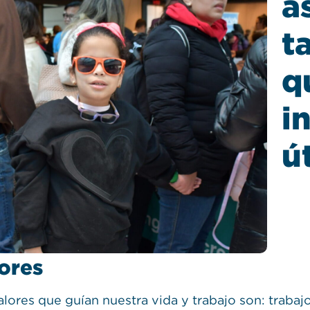
a
t
q
i
út
ores
alores que guían nuestra vida y trabajo son: trabaj