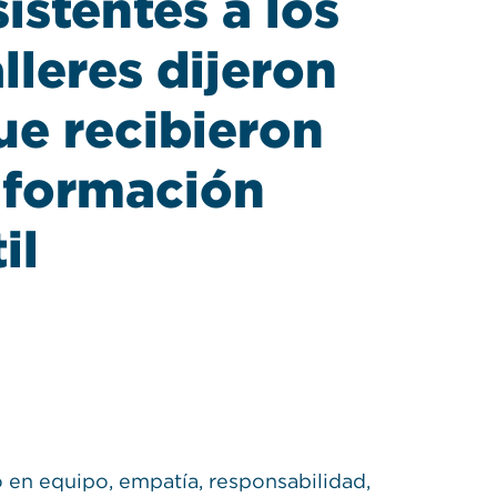
sistentes a los
alleres dijeron
ue recibieron
nformación
il
o en equipo, empatía, responsabilidad,