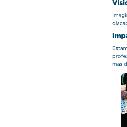
Visi
Imagi
disca
Imp
Estam
profe
mas 