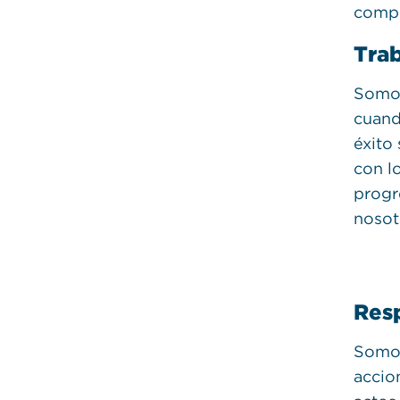
compr
Trab
Somos
cuand
éxito
con l
progr
nosotr
Res
Somos
accio