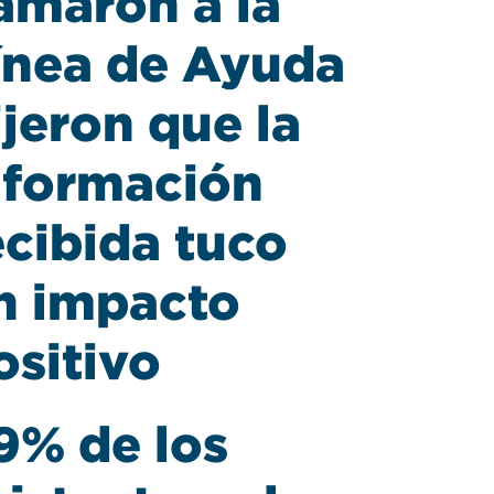
lamaron a la
ínea de Ayuda
ijeron que la
nformación
ecibida tuco
n impacto
ositivo
9% de los