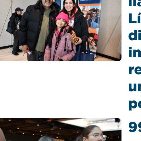
l
L
d
i
r
u
p
9