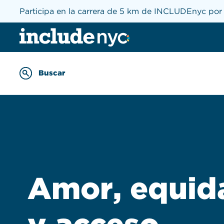
Participa en la carrera de 5 km de INCLUDEnyc por 
INCLUDEnyc inicio
Buscar
Enter keywords to searc
Amor, equid