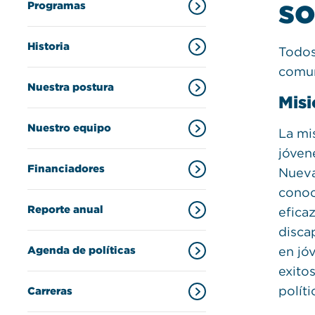
so
Programas
Historia
Todos
comun
Nuestra postura
Misi
Nuestro equipo
La mi
jóven
Financiadores
Nueva
conoc
Reporte anual
efica
disca
en jóv
Agenda de políticas
exito
políti
Carreras